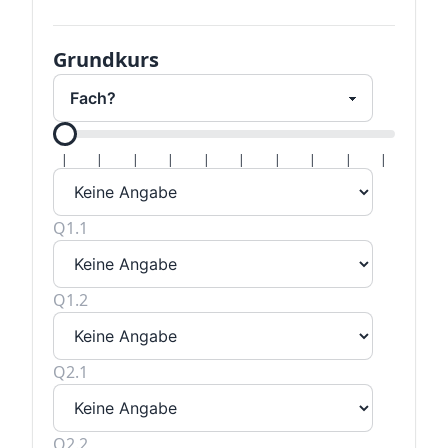
Grundkurs
Alle H
|
|
|
|
|
|
|
|
|
|
Q1.1
Q1.2
Q2.1
Q2.2