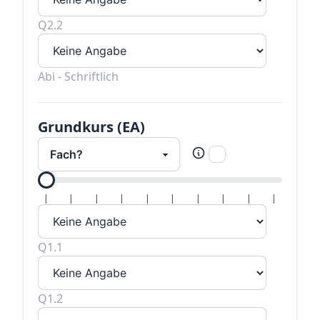
Q2.2
Abi - Schriftlich
Grundkurs (EA)
Alle H
|
|
|
|
|
|
|
|
|
|
Q1.1
Q1.2