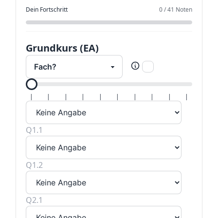
Dein Fortschritt
0
/
41
Noten
Grundkurs (EA)
Alle H
|
|
|
|
|
|
|
|
|
|
Q1.1
Q1.2
Q2.1