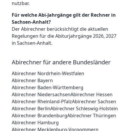
nutzbar.
Für welche Abi-Jahrgänge gilt der Rechner in
Sachsen-Anhalt?
Der Abirechner berücksichtigt die aktuellen
Regelungen für die Abiturjahrgänge 2026, 2027
in Sachsen-Anhalt.
Abirechner für andere Bundesländer
Abirechner
Nordrhein-Westfalen
Abirechner
Bayern
Abirechner
Baden-Württemberg
Abirechner
Niedersachsen
Abirechner
Hessen
Abirechner
Rheinland-Pfalz
Abirechner
Sachsen
Abirechner
Berlin
Abirechner
Schleswig-Holstein
Abirechner
Brandenburg
Abirechner
Thüringen
Abirechner
Hamburg
Abirechner
Mecklenburg-Vorpommern