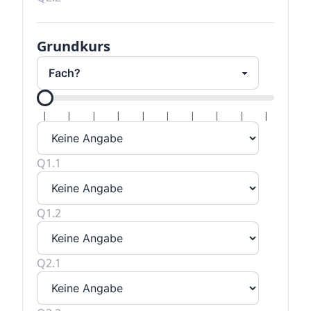
Grundkurs
Alle H
|
|
|
|
|
|
|
|
|
|
Q1.1
Q1.2
Q2.1