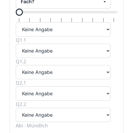
Alle H
|
|
|
|
|
|
|
|
|
|
Q1.1
Q1.2
Q2.1
Q2.2
Abi - Mündlich