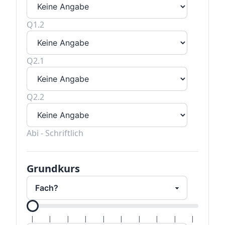
Q1.2
Q2.1
Q2.2
Abi - Schriftlich
Grundkurs
Alle H
|
|
|
|
|
|
|
|
|
|