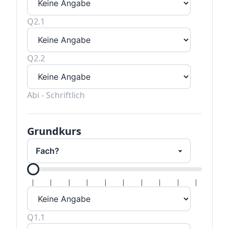
Q2.1
Q2.2
Abi - Schriftlich
Grundkurs
Alle H
|
|
|
|
|
|
|
|
|
|
Q1.1