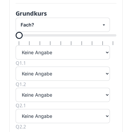
Grundkurs
Alle H
|
|
|
|
|
|
|
|
|
|
Q1.1
Q1.2
Q2.1
Q2.2