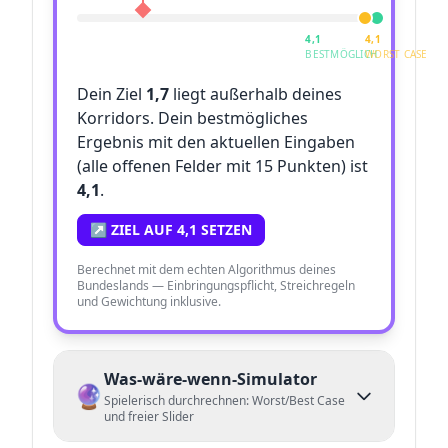
4,1
4,1
BESTMÖGLICH
WORST CASE
Dein Ziel
1,7
liegt außerhalb deines
Korridors. Dein bestmögliches
Ergebnis mit den aktuellen Eingaben
(alle offenen Felder mit 15 Punkten) ist
4,1
.
↗ ZIEL AUF
4,1
SETZEN
Berechnet mit dem echten Algorithmus deines
Bundeslands — Einbringungspflicht, Streichregeln
und Gewichtung inklusive.
Was-wäre-wenn-Simulator
🔮
Spielerisch durchrechnen: Worst/Best Case
und freier Slider