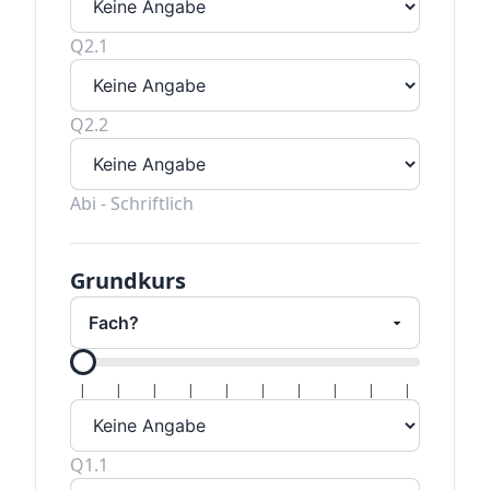
Q2.1
Q2.2
Abi - Schriftlich
Grundkurs
Alle Hal
|
|
|
|
|
|
|
|
|
|
Q1.1