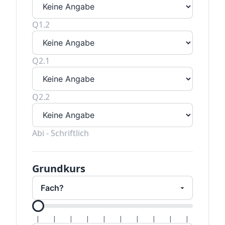
Q1.2
Q2.1
Q2.2
Abi - Schriftlich
Grundkurs
Alle Hal
|
|
|
|
|
|
|
|
|
|