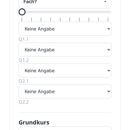
Alle Hal
|
|
|
|
|
|
|
|
|
|
Q1.1
Q1.2
Q2.1
Q2.2
Grundkurs