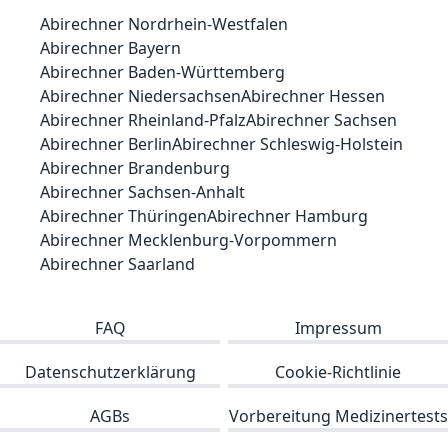
Abirechner
Nordrhein-Westfalen
Abirechner
Bayern
Abirechner
Baden-Württemberg
Abirechner
Niedersachsen
Abirechner
Hessen
Abirechner
Rheinland-Pfalz
Abirechner
Sachsen
Abirechner
Berlin
Abirechner
Schleswig-Holstein
Abirechner
Brandenburg
Abirechner
Sachsen-Anhalt
Abirechner
Thüringen
Abirechner
Hamburg
Abirechner
Mecklenburg-Vorpommern
Abirechner
Saarland
FAQ
Impressum
Datenschutzerklärung
Cookie-Richtlinie
AGBs
Vorbereitung Medizinertests