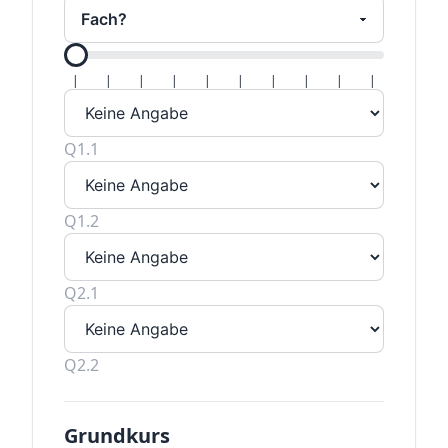
Alle Hal
|
|
|
|
|
|
|
|
|
|
Q1.1
Q1.2
Q2.1
Q2.2
Grundkurs