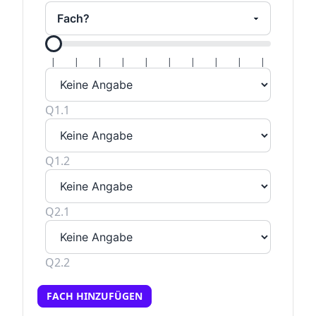
Alle Hal
|
|
|
|
|
|
|
|
|
|
Q1.1
Q1.2
Q2.1
Q2.2
FACH HINZUFÜGEN