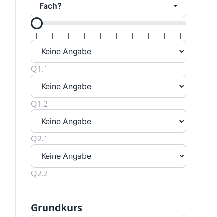
Alle Hal
|
|
|
|
|
|
|
|
|
|
Q1.1
Q1.2
Q2.1
Q2.2
Grundkurs