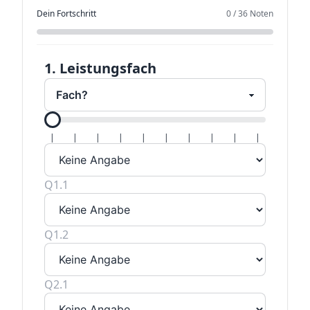
Dein Fortschritt
0
/
36
Noten
1. Leistungsfach
Alle Hal
|
|
|
|
|
|
|
|
|
|
Q1.1
Q1.2
Q2.1