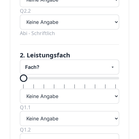
Q2.2
Abi - Schriftlich
2. Leistungsfach
Alle Hal
|
|
|
|
|
|
|
|
|
|
Q1.1
Q1.2