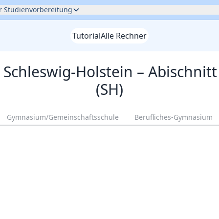
ur Studienvorbereitung
Tutorial
Alle Rechner
r
Schleswig-Holstein
– Abischnit
(SH)
Gymnasium/Gemeinschaftsschule
Berufliches-Gymnasium