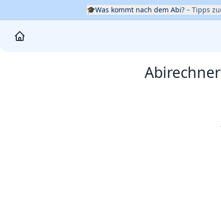
🎓
Was kommt nach dem Abi?
– Tipps z
Abirechne