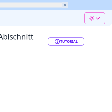
×
Abischnitt
TUTORIAL