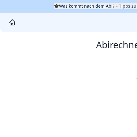
🎓
Was kommt nach dem Abi?
– Tipps z
Abirechn